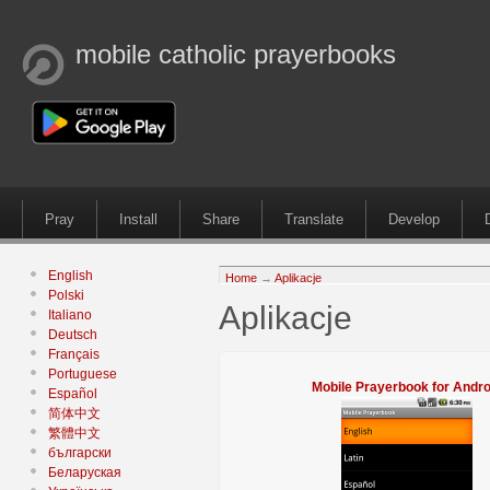
mobile catholic prayerbooks
Pray
Install
Share
Translate
Develop
English
Home
→
Aplikacje
Polski
Aplikacje
Italiano
Deutsch
Français
Portuguese
Mobile Prayerbook for Andro
Español
简体中文
繁體中文
български
Беларуская