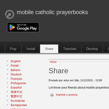
mobile catholic prayerbooks
Pray
Install
Share
Translate
Develop
English
Início
Polski
Share
Italiano
Deutsch
Français
Enviado por artur em Sáb, 11/12/2011 - 13:08
Portuguese
Español
Let know your friends about mobile prayerboo
简体中文
Imprimir o anúncio
繁體中文
български
Беларуская