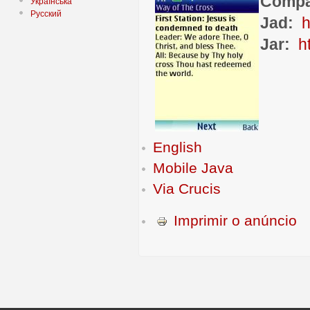
Compat
Українська
Русский
Jad:
h
Jar:
h
English
Mobile Java
Via Crucis
Imprimir o anúncio