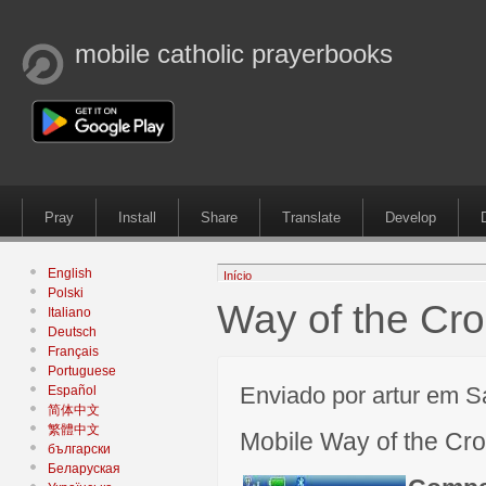
mobile catholic prayerbooks
Pray
Install
Share
Translate
Develop
English
Início
Polski
Way of the Cr
Italiano
Deutsch
Français
Portuguese
Enviado por artur em S
Español
简体中文
繁體中文
Mobile Way of the Cr
български
Беларуская